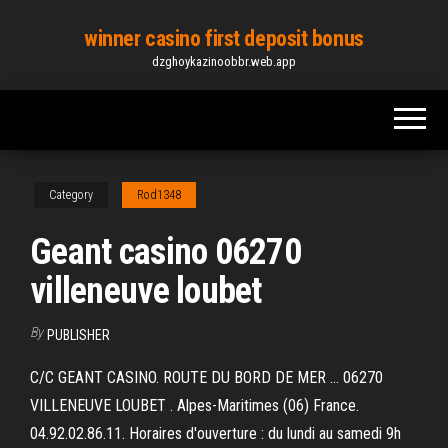
Skip
winner casino first deposit bonus
to
dzghoykazinoobbr.web.app
the
content
Category
Rod1348
Geant casino 06270
villeneuve loubet
By
PUBLISHER
C/C GEANT CASINO. ROUTE DU BORD DE MER ... 06270
VILLENEUVE LOUBET . Alpes-Maritimes (06) France.
04.92.02.86.11. Horaires d'ouverture : du lundi au samedi 9h